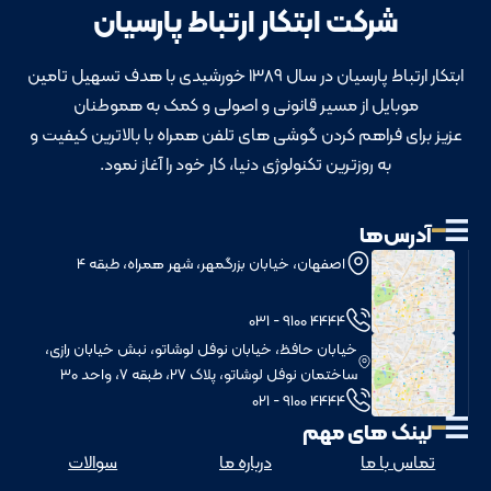
شرکت ابتکار ارتباط پارسیان
ابتکار ارتباط پارسیان در سال 1389 خورشیدی با هدف تسهیل تامین
موبایل از مسیر قانونی و اصولی و کمک به هموطنان
عزیز برای فراهم کردن گوشی های تلفن همراه با بالاترین کیفیت و
به روزترین تکنولوژی دنیا، کار خود را آغاز نمود.
آدرس‌ها
اصفهان، خیابان بزرگمهر، شهر همراه، طبقه 4
4444 9100 - 031
خيابان حافظ، خيابان نوفل لوشاتو، نبش خيابان رازی،
ساختمان نوفل لوشاتو، پلاک 27، طبقه 7، واحد 30
4444 9100 - 021
لینک های مهم
تماس با ما
درباره ما
سوالات