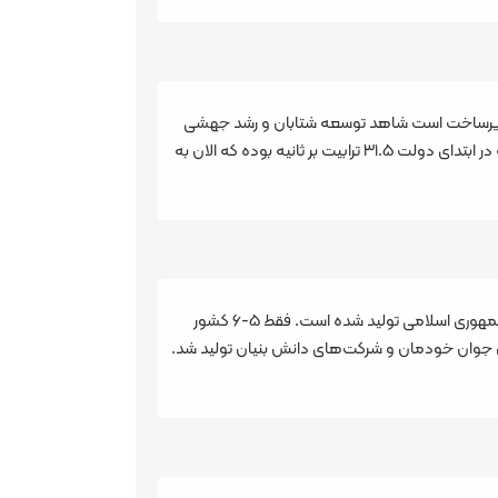
ات زیرساخت است شاهد توسعه شتابان و رشد جهشی
هستیم. همه ارتباطات کشور در نهایت روی شبکه مادر ارتباطاتی قرار می‌گیرد که ما به آن شبکه هسته می‌گوییم، ظرفیت این شبکه در ابتدای دولت ۳۱.۵ ترابیت بر ثانیه بوده که الان به
نزدیک به ۲۰ ترابیت بر ثانیه یعنی حدود ۸۰-۹۰ درصد افزایش ظرفیت با تجهیزات صددرصد ایرانی انجام و برای اولین بار این تجهیزات در جمهوری اسلامی تولید شده است. فقط ۵-۶ کشور
 نوری پرسرعت توسط دانشمندان جوان خودمان و شرکت‌های دانش بنیان تولید شد.