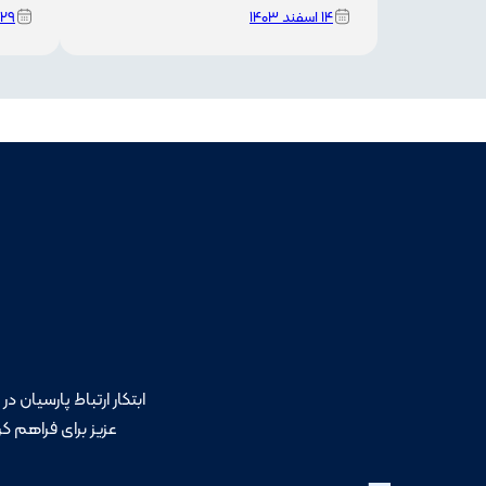
۱۴ اسفند ۱۴۰۳
۲۹ بهمن ۱۴۰۳
ابتکار ارتباط پارسیان در سال 1389 خورشیدی با هدف تسهیل تامین موبایل از مسیر قانونی و اص
عزیز برای فراهم کر