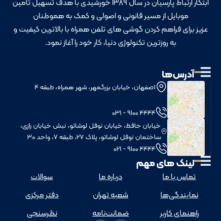
ابتکار ارتباط پارسیان در سال 1389 خورشیدی با هدف تسهیل تامین
موبایل از مسیر قانونی و اصولی و کمک به هموطنان
عزیز برای فراهم کردن گوشی های تلفن همراه با بالاترین کیفیت و
به روزترین تکنولوژی دنیا، کار خود را آغاز نمود.
آدرس‌ها
اصفهان، خیابان بزرگمهر، شهر همراه، طبقه 4
4444 9100 - 031
خيابان حافظ، خيابان نوفل لوشاتو، نبش خيابان رازی،
ساختمان نوفل لوشاتو، پلاک 27، طبقه 7، واحد 30
4444 9100 - 021
لینک های مهم
تماس با ما
درباره ما
سوالات
نمایندگی‌ها
شعبه تهران
دفتر مرکزی
راهنمای کاربر
ضمانت‌نامه
نظرسنجی