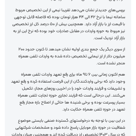
بررسی‌های جدیدتر نشان می‌دهد تقریبا نیمی از این تخصیص مربوط
سامانه نیما با نرخ 42 الی 44 هزار تومان بوده که فاصله قابل توجهی
با قیمت ارز با بازار آزاد دارد. همچنین بیش از 50 درصد کل ارز تخصیصی
نیز مربوط به حوزه واردات در مقابل صادرات خود بوده که نرخ این ارز به
بازار آزاد نزدیک است.
از سوی دیگر یک جمع بندی اولیه نشان میدهد تا کنون حدود 200
میلیون دلار از ارز نیمایی تخصیص داده شده به واردات تلفن همراه
منجر نشده است.
هم اکنون زمانی بین 6 تا9 ماه برای رفع تعهد واردات تلفن همراه
وجود دارد که برخی واردکنندگان از این فرصت استفاده کرده و رفع تعهد
و تشریفات و فرایند واردات خود را در اخرین روزهای مجاز، تکمیل
می‌کنند. این درحالی است که فرایند تجاری حوزه تجارت تلفن همراه
بسیار پرسرعت بوده و برخی شنیده ها حاکی از اصلاح بازه مجاز رفع
تعهد در حوزه تلفن همراه حکایت دارد.
در این بین با توجه به درخواستهای گسترده صنفی بایستی موضوع
شفافیت در حوزه بازار موبایل پاسخ داده شود و مشخصات شرکتهایی
که در سال 1403 تخصیص ارز دریافت کرده اند و همچنین میزان واردات