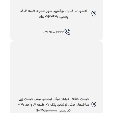
اصفهان، خیابان بزرگمهر، شهر همراه، طبقه 4، کد
پستی: 8156734930
031-9100-4444
خيابان حافظ، خيابان نوفل لوشاتو، نبش خيابان رازی،
ساختمان نوفل لوشاتو، پلاک 27، طبقه 7، واحد 30 -
کد پستی: 113381003030