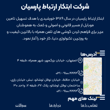
شرکت ابتکار ارتباط پارسیان
ابتکار ارتباط پارسیان در سال 1389 خورشیدی با هدف تسهیل تامین
موبایل از مسیر قانونی و اصولی و کمک به هموطنان
عزیز برای فراهم کردن گوشی های تلفن همراه با بالاترین کیفیت و
به روزترین تکنولوژی دنیا، کار خود را آغاز نمود.
آدرس‌ها
اصفهان، خیابان بزرگمهر، شهر همراه، طبقه 4
4444 9100 - 031
خيابان حافظ، خيابان نوفل لوشاتو، نبش خيابان رازی،
ساختمان نوفل لوشاتو، پلاک 27، طبقه 7، واحد 30
4444 9100 - 021
لینک های مهم
تماس با ما
درباره ما
سوالات